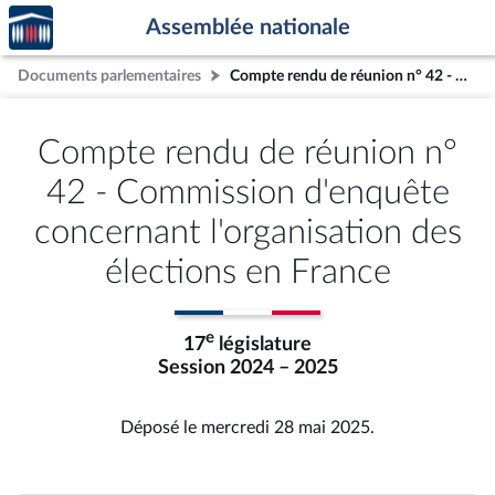
Accèder
Aller au contenu
Aller en bas de la page
Assemblée nationale
à la
page
Documents parlementaires
Compte rendu de réunion n° 42 - Commission d'enquête concernant l'organisation des élections en France
d'accueil
Compte rendu de réunion n°
42 - Commission d'enquête
concernant l'organisation des
élections en France
e
17
législature
Session 2024 – 2025
Déposé le mercredi 28 mai 2025.