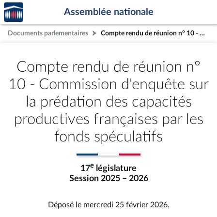
Accèder
Aller au contenu
Aller en bas de la page
Assemblée nationale
à la
page
Documents parlementaires
Compte rendu de réunion n° 10 - Commission d'enquête sur la prédation des capacités productives françaises par les fonds spéculatifs
d'accueil
Compte rendu de réunion n°
10 - Commission d'enquête sur
la prédation des capacités
productives françaises par les
fonds spéculatifs
e
17
législature
Session 2025 – 2026
Déposé le mercredi 25 février 2026.