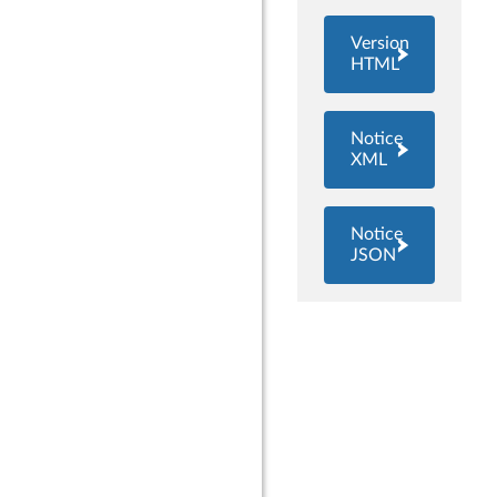
Version
HTML
Notice
XML
Notice
JSON