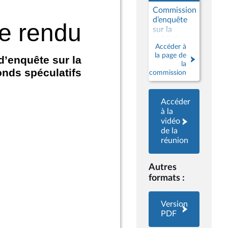
Commission
d’enquête
sur la
prédation
Accéder à
des
la page de
capacités
la
productives
commission
françaises
par les
fonds
Accéder
spéculatifs
à la
vidéo
de la
réunion
Autres
formats :
Version
PDF