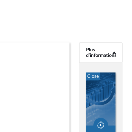
Plus
<b>Plus
d’informations</b>
d’informations
Close