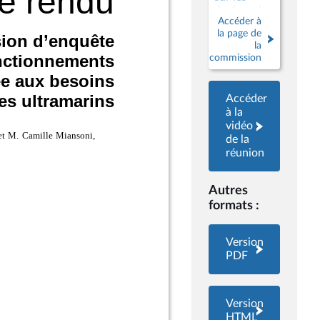
dysfonctionnements
Accéder à
obstruant
la page de
l’accès à
la
une justice
commission
adaptée
aux besoins
des
Accéder
justiciables
à la
ultramarins
vidéo
de la
réunion
Autres
formats :
Version
PDF
Version
HTML