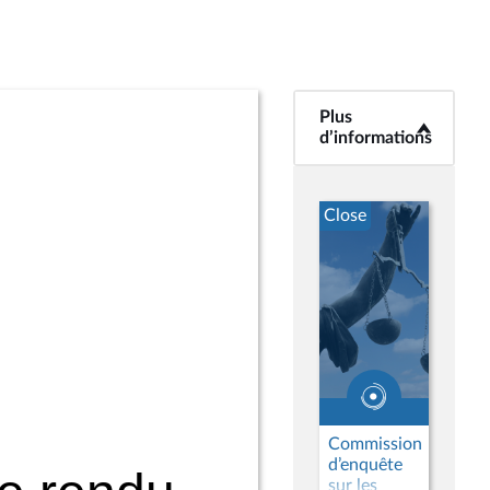
Plus
<b>Plus
d’informations</b>
d’informations
Close
Commission
d’enquête
sur les