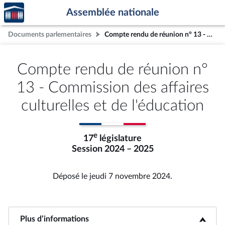
Accèder
Aller au contenu
Aller en bas de la page
Assemblée nationale
à la
page
Documents parlementaires
Compte rendu de réunion n° 13 - Commission des affaires culturelles et de l'éducation
d'accueil
Compte rendu de réunion n°
13 - Commission des affaires
culturelles et de l'éducation
e
17
législature
Session 2024 – 2025
Déposé le jeudi 7 novembre 2024.
Plus d’informations
<b>Plus d’informations</b>