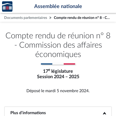
Accèder
Aller au contenu
Aller en bas de la page
Assemblée nationale
à la
page
Documents parlementaires
Compte rendu de réunion n° 8 - Commission des affaires économiques
d'accueil
Compte rendu de réunion n° 8
- Commission des affaires
économiques
e
17
législature
Session 2024 – 2025
Déposé le mardi 5 novembre 2024.
Plus d’informations
<b>Plus d’informations</b>