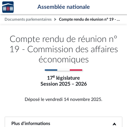
Accèder
Aller au contenu
Aller en bas de la page
Assemblée nationale
à la
page
Documents parlementaires
Compte rendu de réunion n° 19 - Commission des affaires économiques
d'accueil
Compte rendu de réunion n°
19 - Commission des affaires
économiques
e
17
législature
Session 2025 – 2026
Déposé le vendredi 14 novembre 2025.
Plus d’informations
<b>Plus d’informations</b>