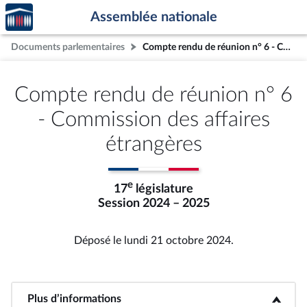
Accèder
Aller au contenu
Aller en bas de la page
Assemblée nationale
à la
page
Documents parlementaires
Compte rendu de réunion n° 6 - Commission des affaires étrangères
d'accueil
Compte rendu de réunion n° 6
- Commission des affaires
étrangères
e
17
législature
Session 2024 – 2025
Déposé le lundi 21 octobre 2024.
Plus d’informations
<b>Plus d’informations</b>