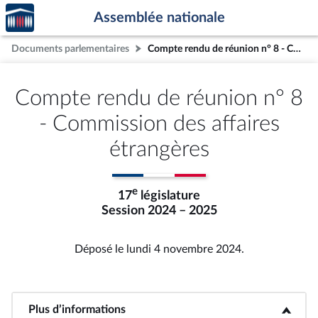
Accèder
Aller au contenu
Aller en bas de la page
Assemblée nationale
à la
page
Documents parlementaires
Compte rendu de réunion n° 8 - Commission des affaires étrangères
d'accueil
Compte rendu de réunion n° 8
- Commission des affaires
étrangères
e
17
législature
Session 2024 – 2025
Déposé le lundi 4 novembre 2024.
Plus d’informations
<b>Plus d’informations</b>