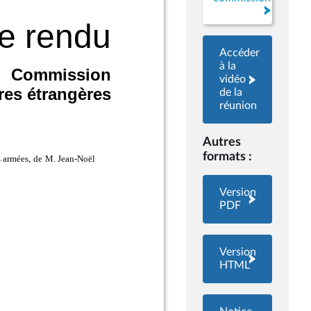
Accéder
à la
vidéo
de la
réunion
Autres
formats :
Version
PDF
Version
HTML