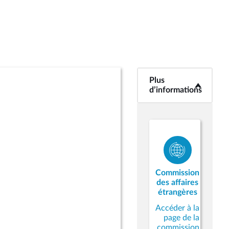
Plus
<b>Plus
d’informations</b>
d’informations
Commission
des affaires
étrangères
Accéder à la
page de la
commission