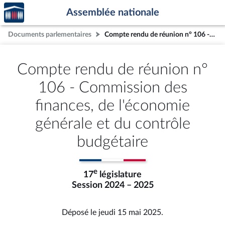
Accèder
Aller au contenu
Aller en bas de la page
Assemblée nationale
à la
page
Documents parlementaires
Compte rendu de réunion n° 106 - Commission des finances, de l'économie générale et du contrôle budgétaire
d'accueil
Compte rendu de réunion n°
106 - Commission des
finances, de l'économie
générale et du contrôle
budgétaire
e
17
législature
Session 2024 – 2025
Déposé le jeudi 15 mai 2025.