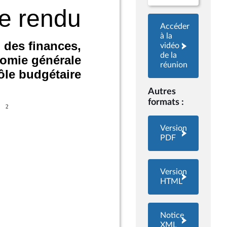
Accéder
à la
vidéo
de la
réunion
Autres
formats :
Version
PDF
Version
HTML
Notice
XML