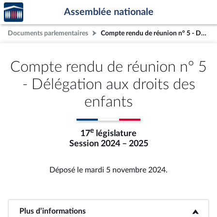
Accèder
Aller au contenu
Aller en bas de la page
Assemblée nationale
à la
page
Documents parlementaires
Compte rendu de réunion n° 5 - Délégation aux droits des enfants
d'accueil
Compte rendu de réunion n° 5
- Délégation aux droits des
enfants
e
17
législature
Session 2024 – 2025
Déposé le mardi 5 novembre 2024.
Plus d’informations
<b>Plus d’informations</b>