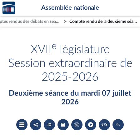
Accèder
Aller au contenu
Aller en bas de la page
Assemblée nationale
à la
page
Comptes rendus des débats en séance
Compte rendu de la deuxième séance du mardi 07 juillet 2026
d'accueil
e
XVII
législature
Session extraordinaire de
2025-2026
Deuxième séance du mardi 07 juillet
2026
Ouvrir
Partager
Accéder
Les
Accéder
le
le
au
dossiers
au
sommaire
compte
document
législatifs
cahier
rendu
PDF
associés
bleu