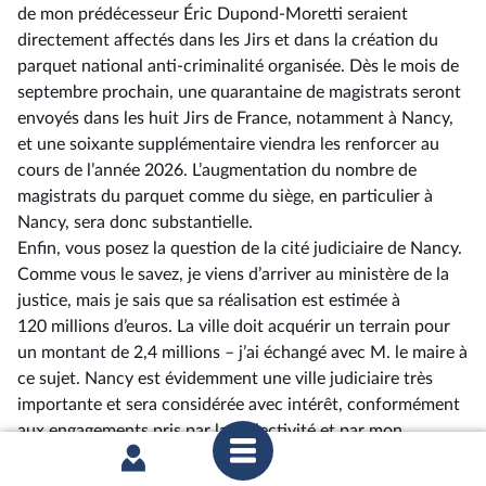
de mon prédécesseur Éric Dupond-Moretti seraient
directement affectés dans les Jirs et dans la création du
parquet national anti-criminalité organisée. Dès le mois de
septembre prochain, une quarantaine de magistrats seront
envoyés dans les huit Jirs de France, notamment à Nancy,
et une soixante supplémentaire viendra les renforcer au
cours de l’année 2026. L’augmentation du nombre de
magistrats du parquet comme du siège, en particulier à
Nancy, sera donc substantielle.
Enfin, vous posez la question de la cité judiciaire de Nancy.
Comme vous le savez, je viens d’arriver au ministère de la
justice, mais je sais que sa réalisation est estimée à
120 millions d’euros. La ville doit acquérir un terrain pour
un montant de 2,4 millions –⁠ j’ai échangé avec M. le maire à
ce sujet. Nancy est évidemment une ville judiciaire très
importante et sera considérée avec intérêt, conformément
aux engagements pris par la collectivité et par mon
prédécesseur. J’ai dit au maire de Nancy que je reviendrai
vers lui et vers l’ensemble des élus la semaine prochaine