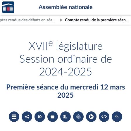
Accèder
Aller au contenu
Aller en bas de la page
Assemblée nationale
à la
page
Comptes rendus des débats en séance
Compte rendu de la première séance du mercredi 12 mars 2025
d'accueil
e
XVII
législature
Session ordinaire de
2024-2025
Première séance du mercredi 12 mars
2025
Ouvrir
Partager
Accéder
Les
Les
Accéder
le
le
au
dossiers
textes
au
sommaire
compte
document
législatifs
examinés
cahier
rendu
PDF
associés
bleu