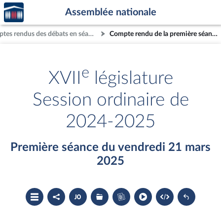
Accèder
Aller au contenu
Aller en bas de la page
Assemblée nationale
à la
page
Comptes rendus des débats en séance
Compte rendu de la première séance du vendredi 21 mars 2025
d'accueil
e
XVII
législature
Session ordinaire de
2024-2025
Première séance du vendredi 21 mars
2025
Ouvrir
Partager
Accéder
Les
Accéder
le
le
au
dossiers
au
sommaire
compte
document
législatifs
cahier
rendu
PDF
associés
bleu