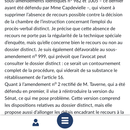
sous-amendements identiques n
982 et 1005 –⁠ ce dernier
ayant été défendu par Mme Capdevielle –, qui visent à
supprimer l’absence de recours possible contre la décision
de la chambre de l’instruction concernant l’emploi du
procès-verbal distinct. Je précise que cette absence de
recours ne porte pas la régularité de la technique spéciale
d’enquête, mais qu’elle concerne bien le recours ou non au
dossier distinct. Je suis également défavorable au sous-
o
amendement n
999, qui prévoit que l’avocat peut
consulter le dossier distinct : ce serait un contournement
complet de la procédure, qui viderait de sa substance le
rétablissement de l’article 16.
o
Quant à l’amendement n
2 rectifié de M. Taverne, qui a été
défendu en premier, il vise à réintroduire la version du
Sénat, ce qui me pose problème. Cette version comprend
les dispositions relatives au dossier distinct, mais elle
propose aussi d’allonger les délais encadrant le recours à la
géolocalisation. Sur ce dernier point, la durée que vous
proposez est trop longue, compte tenu du caractère