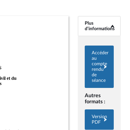
Plus
<b>Plus
d’informations</b>
d’informations
Accéder
au
compte
rendu
de
séance
Autres
formats :
Version
PDF