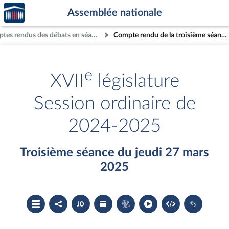
Accèder
Aller au contenu
Aller en bas de la page
Assemblée nationale
à la
page
Comptes rendus des débats en séance
Compte rendu de la troisième séance du jeudi 27 mars 2025
d'accueil
e
XVII
législature
Session ordinaire de
2024-2025
Troisième séance du jeudi 27 mars
2025
Ouvrir
Partager
Accéder
Les
Accéder
le
le
au
dossiers
au
sommaire
compte
document
législatifs
cahier
rendu
PDF
associés
bleu