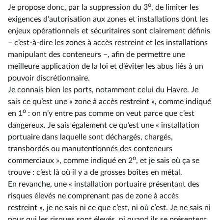
o
Je propose donc, par la suppression du 3
, de limiter les
exigences d’autorisation aux zones et installations dont les
enjeux opérationnels et sécuritaires sont clairement définis
–⁠ c’est-à-dire les zones à accès restreint et les installations
manipulant des conteneurs –, afin de permettre une
meilleure application de la loi et d’éviter les abus liés à un
pouvoir discrétionnaire.
Je connais bien les ports, notamment celui du Havre. Je
sais ce qu’est une « zone à accès restreint », comme indiqué
o
en 1
: on n’y entre pas comme on veut parce que c’est
dangereux. Je sais également ce qu’est une « installation
portuaire dans laquelle sont déchargés, chargés,
transbordés ou manutentionnés des conteneurs
o
commerciaux », comme indiqué en 2
, et je sais où ça se
trouve : c’est là où il y a de grosses boîtes en métal.
En revanche, une « installation portuaire présentant des
risques élevés ne comprenant pas de zone à accès
restreint », je ne sais ni ce que c’est, ni où c’est. Je ne sais ni
pour qui les risques sont élevés, ni quand ils se présentent,