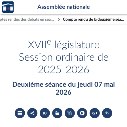
Accèder
Aller au contenu
Aller en bas de la page
Assemblée nationale
à la
page
Comptes rendus des débats en séance
Compte rendu de la deuxième séance du jeudi 07 mai 2026
d'accueil
e
XVII
législature
Session ordinaire de
2025-2026
Deuxième séance du jeudi 07 mai
2026
Ouvrir
Partager
Accéder
Les
Accéder
le
le
au
dossiers
au
sommaire
compte
document
législatifs
cahier
rendu
PDF
associés
bleu