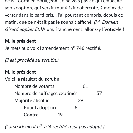
de M. Cormier-Bouligeon. Je ne vois pas ce qui empêche
son adoption, qui serait tout à fait cohérente, à moins de
verser dans le parti pris… j’ai pourtant compris, depuis ce
matin, que ce n’était pas le souhait affiché.
(M. Damien
Girard applaudit.)
Alors, franchement, allons-y ! Votez-le !
M. le président
o
Je mets aux voix l’amendement n
746 rectifié.
(Il est procédé au scrutin.)
M. le président
Voici le résultat du scrutin :
Nombre de votants 61
Nombre de suffrages exprimés 57
Majorité absolue 29
Pour l’adoption 8
Contre 49
o
(L’amendement n
746 rectifié n’est pas adopté.)