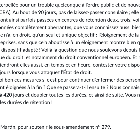
interpellée pour un trouble quelconque à l’ordre public et de nou
CRA). Au bout de 90 jours, pas de laissez-passer consulaire ; elle 
ont ainsi parfois passées en centres de rétention deux, trois, voi
données complètement aberrantes, que vous connaissez aussi bie
e n’a, en droit, qu’un seul et unique objectif : l’éloignement de 
 reprises, sans que cela aboutisse à un éloignement montre bien q
e dispositif adapté ! Voilà la question que nous soulevons depuis l
ue du droit, et notamment du droit conventionnel européen. Et n
endront elles aussi, en temps et en heure, contester votre disposi
urs lorsque vous attaquez l’État de droit.
i bon ces mesures si c’est pour continuer d’enfermer des person
ient éloignées à la fin ? Que se passera-t-il ensuite ? Nous connai
 à 420 jours et doubler toutes les durées, et ainsi de suite. Vous
 les durées de rétention !
o
a Martin, pour soutenir le sous-amendement n
279.