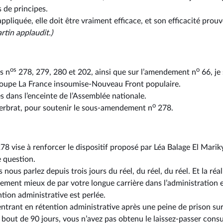
 de principes.
appliquée, elle doit être vraiment efficace, et son efficacité prou
tin applaudit.)
os
o
s n
278, 279, 280 et 202, ainsi que sur l’amendement n
66, je
groupe La France insoumise-Nouveau Front populaire.
s dans l’enceinte de l’Assemblée nationale.
o
Kerbrat, pour soutenir le sous-amendement n
278.
78 vise à renforcer le dispositif proposé par Léa Balage El Mar
 question.
nous parlez depuis trois jours du réel, du réel, du réel. Et la réal
ment mieux de par votre longue carrière dans l’administration 
ntion administrative est perlée.
trant en rétention administrative après une peine de prison su
out de 90 jours, vous n’avez pas obtenu le laissez-passer consul