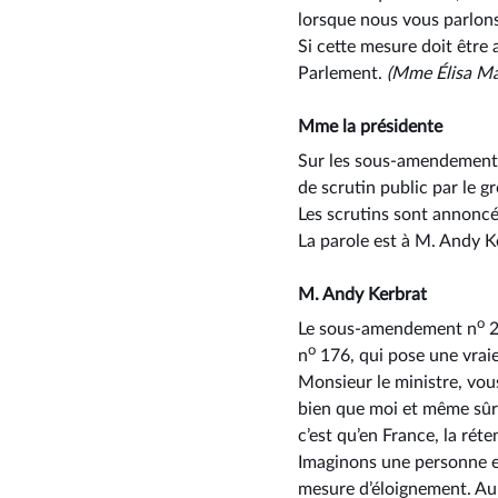
lorsque nous vous parlons
Si cette mesure doit être 
Parlement.
(Mme Élisa Mar
Mme la présidente
Sur les sous-amendement
de scrutin public par le 
Les scrutins sont annoncé
La parole est à M. Andy 
M. Andy Kerbrat
o
Le sous-amendement n
2
o
n
176, qui pose une vraie
Monsieur le ministre, vous 
bien que moi et même sûre
c’est qu’en France, la réte
Imaginons une personne en
mesure d’éloignement. Au b