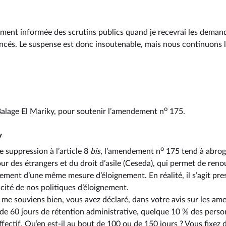
ement informée des scrutins publics quand je recevrai les demand
ncés. Le suspense est donc insoutenable, mais nous continuons 
o
Balage El Mariky, pour soutenir l’amendement n
175.
y
o
suppression à l’article 8
bis
, l’amendement n
175 tend à abroge
our des étrangers et du droit d’asile (Ceseda), qui permet de reno
dement d’une même mesure d’éloignement. En réalité, il s’agit 
cacité de nos politiques d’éloignement.
je me souviens bien, vous avez déclaré, dans votre avis sur les 
de 60 jours de rétention administrative, quelque 10 % des perso
ffectif. Qu’en est-il au bout de 100 ou de 150 jours ? Vous fixez d