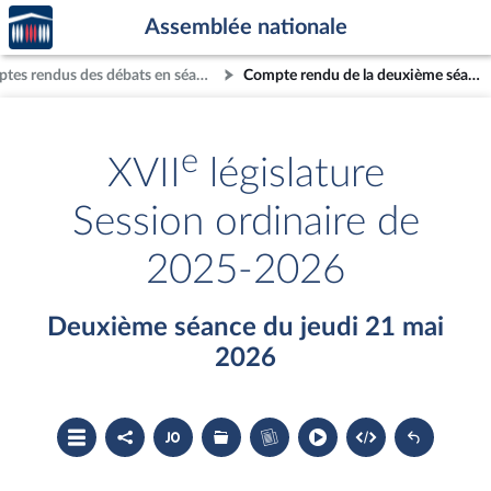
Accèder
Aller au contenu
Aller en bas de la page
Assemblée nationale
à la
page
Comptes rendus des débats en séance
Compte rendu de la deuxième séance du jeudi 21 mai 2026
d'accueil
e
XVII
législature
Session ordinaire de
2025-2026
Deuxième séance du jeudi 21 mai
2026
Ouvrir
Partager
Accéder
Les
Accéder
le
le
au
dossiers
au
sommaire
compte
document
législatifs
cahier
rendu
PDF
associés
bleu