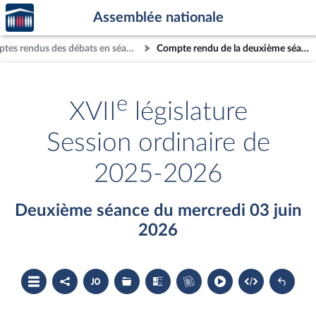
Accèder
Aller au contenu
Aller en bas de la page
Assemblée nationale
à la
page
Comptes rendus des débats en séance
Compte rendu de la deuxième séance du mercredi 03 juin 2026
d'accueil
e
XVII
législature
Session ordinaire de
2025-2026
Deuxième séance du mercredi 03 juin
2026
Ouvrir
Partager
Accéder
Les
Les
Accéder
le
le
au
dossiers
textes
au
sommaire
compte
document
législatifs
examinés
cahier
rendu
PDF
associés
bleu