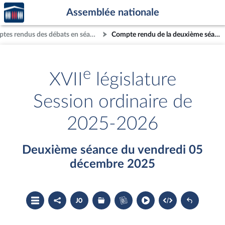
Accèder
Aller au contenu
Aller en bas de la page
Assemblée nationale
à la
page
Comptes rendus des débats en séance
Compte rendu de la deuxième séance du vendredi 05 décembre 2025
d'accueil
e
XVII
législature
Session ordinaire de
2025-2026
Deuxième séance du vendredi 05
décembre 2025
Ouvrir
Partager
Accéder
Les
Accéder
le
le
au
dossiers
au
sommaire
compte
document
législatifs
cahier
rendu
PDF
associés
bleu