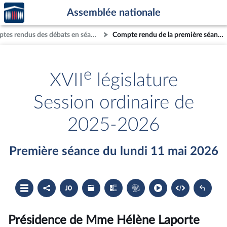
Accèder
Aller au contenu
Aller en bas de la page
Assemblée nationale
à la
page
Comptes rendus des débats en séance
Compte rendu de la première séance du lundi 11 mai 2026
d'accueil
e
XVII
législature
Session ordinaire de
2025-2026
Première séance du lundi 11 mai 2026
Ouvrir
Partager
Accéder
Les
Les
Accéder
le
le
au
dossiers
textes
au
sommaire
compte
document
législatifs
examinés
cahier
rendu
PDF
associés
bleu
du
Présidence de Mme Hélène Laporte
compte