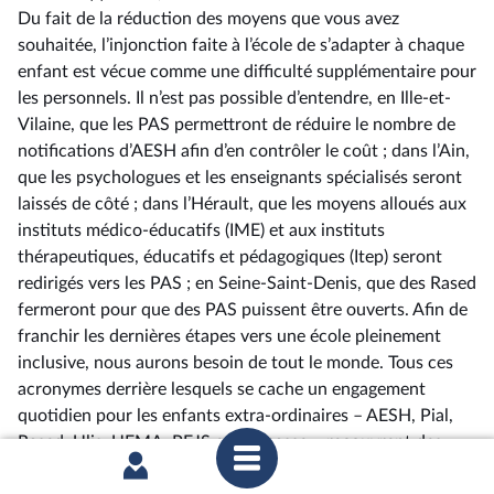
Du fait de la réduction des moyens que vous avez
souhaitée, l’injonction faite à l’école de s’adapter à chaque
enfant est vécue comme une difficulté supplémentaire pour
les personnels. Il n’est pas possible d’entendre, en Ille-et-
Vilaine, que les PAS permettront de réduire le nombre de
notifications d’AESH afin d’en contrôler le coût ; dans l’Ain,
que les psychologues et les enseignants spécialisés seront
laissés de côté ; dans l’Hérault, que les moyens alloués aux
instituts médico-éducatifs (IME) et aux instituts
thérapeutiques, éducatifs et pédagogiques (Itep) seront
redirigés vers les PAS ; en Seine-Saint-Denis, que des Rased
fermeront pour que des PAS puissent être ouverts. Afin de
franchir les dernières étapes vers une école pleinement
inclusive, nous aurons besoin de tout le monde. Tous ces
acronymes derrière lesquels se cache un engagement
quotidien pour les enfants extra-ordinaires –⁠ AESH, Pial,
Rased, Ulis, UEMA, PEJS et j’en passe – recouvrent des
structures qui méritent d’être renforcées pour ne pas