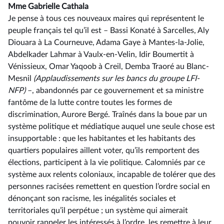
Mme Gabrielle Cathala
Je pense à tous ces nouveaux maires qui représentent le
peuple français tel qu’il est –⁠ Bassi Konaté à Sarcelles, Aly
Diouara à La Courneuve, Adama Gaye à Mantes-la-Jolie,
Abdelkader Lahmar à Vaulx-en-Velin, Idir Boumertit à
Vénissieux, Omar Yaqoob à Creil, Demba Traoré au Blanc-
Mesnil
(Applaudissements sur les bancs du groupe LFI-
NFP)
–, abandonnés par ce gouvernement et sa ministre
fantôme de la lutte contre toutes les formes de
discrimination, Aurore Bergé. Traînés dans la boue par un
système politique et médiatique auquel une seule chose est
insupportable : que les habitantes et les habitants des
quartiers populaires aillent voter, qu’ils remportent des
élections, participent à la vie politique. Calomniés par ce
système aux relents coloniaux, incapable de tolérer que des
personnes racisées remettent en question l’ordre social en
dénonçant son racisme, les inégalités sociales et
territoriales qu’il perpétue ; un système qui aimerait
pouvoir rappeler les intéressés à l’ordre, les remettre à leur