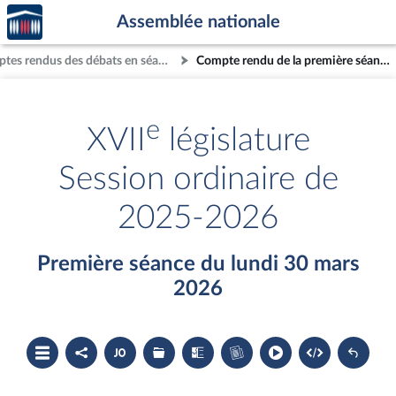
Accèder
Aller au contenu
Aller en bas de la page
Assemblée nationale
à la
page
Comptes rendus des débats en séance
Compte rendu de la première séance du lundi 30 mars 2026
d'accueil
e
XVII
législature
Session ordinaire de
2025-2026
Première séance du lundi 30 mars
2026
Ouvrir
Partager
Accéder
Les
Les
Accéder
le
le
au
dossiers
textes
au
sommaire
compte
document
législatifs
examinés
cahier
rendu
PDF
associés
bleu