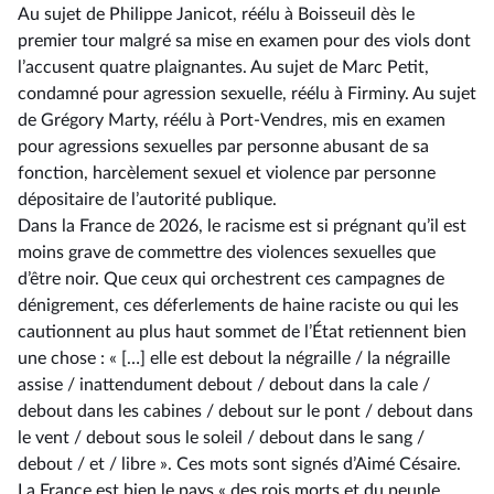
Au sujet de Philippe Janicot, réélu à Boisseuil dès le
premier tour malgré sa mise en examen pour des viols dont
l’accusent quatre plaignantes. Au sujet de Marc Petit,
condamné pour agression sexuelle, réélu à Firminy. Au sujet
de Grégory Marty, réélu à Port-Vendres, mis en examen
pour agressions sexuelles par personne abusant de sa
fonction, harcèlement sexuel et violence par personne
dépositaire de l’autorité publique.
Dans la France de 2026, le racisme est si prégnant qu’il est
moins grave de commettre des violences sexuelles que
d’être noir. Que ceux qui orchestrent ces campagnes de
dénigrement, ces déferlements de haine raciste ou qui les
cautionnent au plus haut sommet de l’État retiennent bien
une chose : « […] elle est debout la négraille / la négraille
assise / inattendument debout / debout dans la cale /
debout dans les cabines / debout sur le pont / debout dans
le vent / debout sous le soleil / debout dans le sang /
debout / et / libre ». Ces mots sont signés d’Aimé Césaire.
La France est bien le pays « des rois morts et du peuple