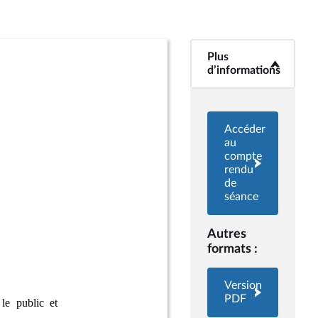
Plus
<b>Plus
d’informations</b>
d’informations
Accéder
au
compte
rendu
de
séance
Autres
formats :
Version
PDF