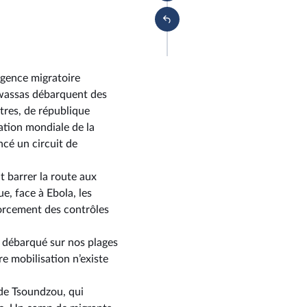
rgence migratoire
kwassas débarquent des
utres, de république
sation mondiale de la
ncé un circuit de
t barrer la route aux
e, face à Ebola, les
forcement des contrôles
t débarqué sur nos plages
re mobilisation n’existe
 de Tsoundzou, qui