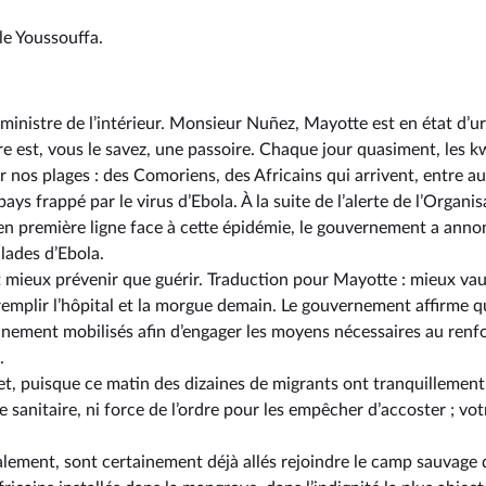
le Youssouffa.
ministre de l’intérieur. Monsieur Nuñez, Mayotte est en état d’u
e est, vous le savez, une passoire. Chaque jour quasiment, les 
r nos plages : des Comoriens, des Africains qui arrivent, entre a
s frappé par le virus d’Ebola. À la suite de l’alerte de l’Organi
en première ligne face à cette épidémie, le gouvernement a anno
lades d’Ebola.
t mieux prévenir que guérir. Traduction pour Mayotte : mieux vau
emplir l’hôpital et la morgue demain. Le gouvernement affirme qu
leinement mobilisés afin d’engager les moyens nécessaires au ren
.
t, puisque ce matin des dizaines de migrants ont tranquillemen
sanitaire, ni force de l’ordre pour les empêcher d’accoster ; vot
galement, sont certainement déjà allés rejoindre le camp sauvage