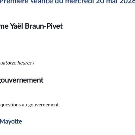
Première séance du mercredi 20 mai 202
me Yaël Braun-Pivet
quatorze heures.)
 gouvernement
es questions au gouvernement.
à Mayotte