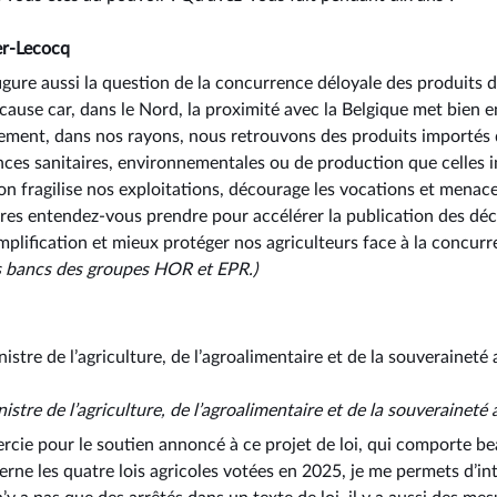
er-Lecocq
igure aussi la question de la concurrence déloyale des produits 
cause car, dans le Nord, la proximité avec la Belgique met bien e
ement, dans nos rayons, nous retrouvons des produits importés 
nces sanitaires, environnementales ou de production que celles 
ion fragilise nos exploitations, décourage les vocations et menac
res entendez-vous prendre pour accélérer la publication des décr
mplification et mieux protéger nos agriculteurs face à la concurr
s bancs des groupes HOR et EPR.)
istre de l’agriculture, de l’agroalimentaire et de la souveraineté 
nistre de l’agriculture, de l’agroalimentaire et de la souveraineté
ercie pour le soutien annoncé à ce projet de loi, qui comporte 
rne les quatre lois agricoles votées en 2025, je me permets d’int