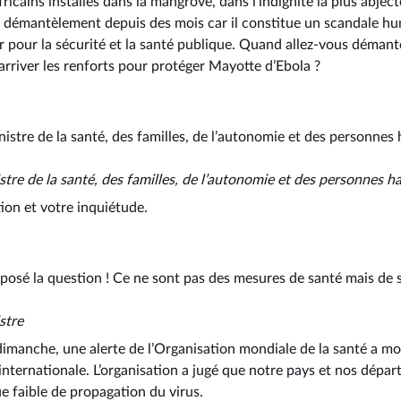
fricains installés dans la mangrove, dans l’indignité la plus abje
démantèlement depuis des mois car il constitue un scandale h
ur pour la sécurité et la santé publique. Quand allez-vous démant
river les renforts pour protéger Mayotte d’Ebola ?
nistre de la santé, des familles, de l’autonomie et des personnes
istre de la santé, des familles, de l’autonomie et des personnes 
on et votre inquiétude.
ai posé la question ! Ce ne sont pas des mesures de santé mais de s
stre
dimanche, une alerte de l’Organisation mondiale de la santé a mo
internationale. L’organisation a jugé que notre pays et nos dépar
e faible de propagation du virus.