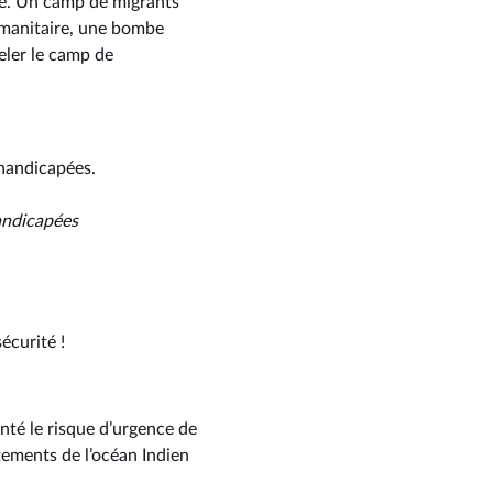
cte. Un camp de migrants
umanitaire, une bombe
eler le camp de
 handicapées.
handicapées
écurité !
nté le risque d’urgence de
tements de l’océan Indien