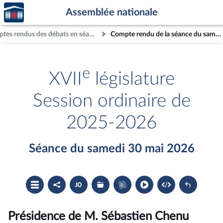
Accèder
Aller au contenu
Aller en bas de la page
Assemblée nationale
à la
page
Comptes rendus des débats en séance
Compte rendu de la séance du samedi 30 mai 2026
d'accueil
e
XVII
législature
Session ordinaire de
2025-2026
Séance du samedi 30 mai 2026
Ouvrir
Partager
Accéder
Les
Accéder
le
le
au
dossiers
au
sommaire
compte
document
législatifs
cahier
rendu
PDF
associés
bleu
du
Présidence de M. Sébastien Chenu
compte