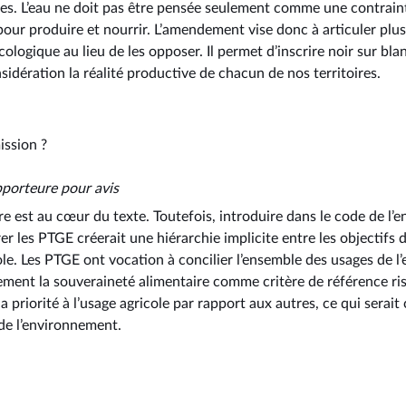
ires. L’eau ne doit pas être pensée seulement comme une contrai
pour produire et nourrir. L’amendement vise donc à articuler plu
écologique au lieu de les opposer. Il permet d’inscrire noir sur b
idération la réalité productive de chacun de nos territoires.
ission ?
pporteure pour avis
re est au cœur du texte. Toutefois, introduire dans le code de l
r les PTGE créerait une hiérarchie implicite entre les objectifs de
ole. Les PTGE ont vocation à concilier l’ensemble des usages de l’e
tement la souveraineté alimentaire comme critère de référence ris
 priorité à l’usage agricole par rapport aux autres, ce qui serait 
 de l’environnement.