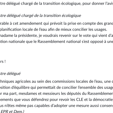
istre délégué chargé de la transition écologique, pour donner l’a
stre délégué chargé de la transition écologique
able à cet amendement qui prévoit la prise en compte des grand
planification locale de l’eau afin de mieux concilier les usages.
adame la présidente, je voudrais revenir sur le vote qui vient d’a
tation nationale que le Rassemblement national s’est opposé à un
rs !
stre délégué
hniques agricoles au sein des commissions locales de l’eau, une
osition d’équilibre qui permettait de concilier l’ensemble des usag
 ma part, mesdames et messieurs les députés du Rassemblement
ments que vous défendrez pour revoir les CLE et la démocratie l
us n’êtes même pas capables d’adopter une mesure aussi consens
s EPR
et
Dem.)