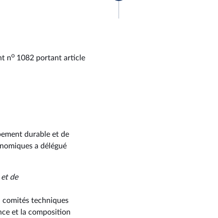
o
nt n
1082 portant article
pement durable et de
conomiques a délégué
 et de
u comités techniques
ence et la composition