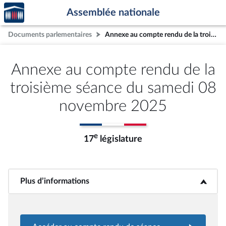
Accèder
Aller au contenu
Aller en bas de la page
Assemblée nationale
à la
page
Documents parlementaires
Annexe au compte rendu de la troisième séance du samedi 08 novembre 2025
d'accueil
Annexe au compte rendu de la
troisième séance du samedi 08
novembre 2025
e
17
législature
Plus d’informations
<b>Plus d’informations</b>