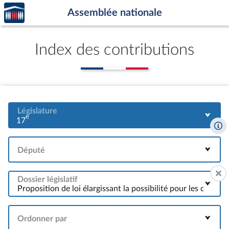
Accèder
Aller au contenu
Aller en bas de la page
Assemblée nationale
à la
page
d'accueil
Index des contributions
Législature
e
17
Député
Dossier législatif
Ordonner par