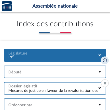
Accèder
Aller au contenu
Aller en bas de la page
Assemblée nationale
à la
page
d'accueil
Index des contributions
Législature
e
17
Député
Dossier législatif
Ordonner par