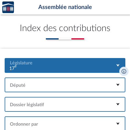
Accèder
Aller au contenu
Aller en bas de la page
Assemblée nationale
à la
page
d'accueil
Index des contributions
Législature
e
17
Député
Dossier législatif
Ordonner par