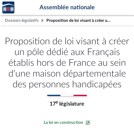
Accèder
Aller au contenu
Aller en bas de la page
Assemblée nationale
à la
page
Dossiers législatifs
Proposition de loi visant à créer un pôle dédié aux Français établis hors de France au sein d'une maison départementale des personnes handicapées
d'accueil
Proposition de loi visant à créer
un pôle dédié aux Français
établis hors de France au sein
d'une maison départementale
des personnes handicapées
e
17
législature
La loi en construction