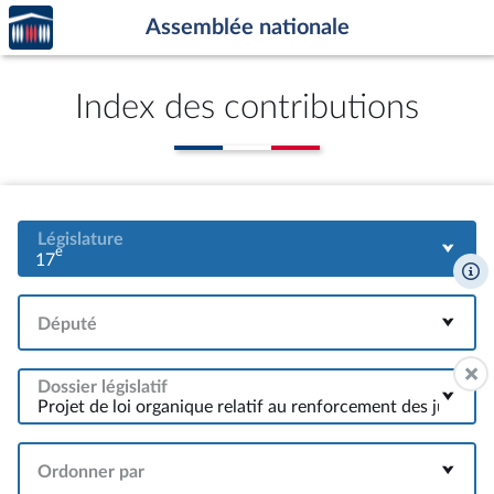
Accèder
Aller au contenu
Aller en bas de la page
Assemblée nationale
à la
page
d'accueil
Index des contributions
Législature
e
17
Député
Dossier législatif
Ordonner par