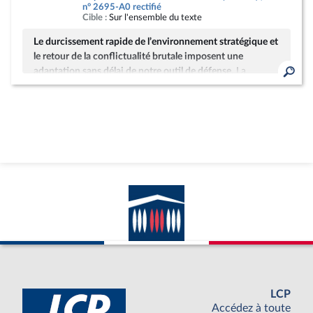
n° 2695-A0 rectifié
Cible :
Sur l'ensemble du texte
Le durcissement rapide de l’environnement stratégique et
le retour de la conflictualité brutale
imposent une
adaptation sans délai de notre outil de défense.
La
poursuite de la guerre d’agression menée par la Russie en
Ukraine, l’intensification des tensions au Proche et au
Moyen-Orient, les incertitudes sur le positionnement du
grand partenaire américain de l'OTAN, la multiplication
des attaques terroristes, la montée en puissance de la
puissance chinoise et la massification des attaques
hybrides contre les démocraties témoignent de la fin de
l'ère dite "des dividendes de la paix". Dans ce contexte
marqué par le retour de la guerre de haute intensité sur
le continent européen, l
a France doit continuer à se doter
des moyens nécessaires pour préserver sa souveraineté
et assurer sa sécurité.
Le projet de loi d'actualisation s’inscrit dans la continuité
directe de la loi de programmation militaire 2024-2030
entrée en vigueur le 1er août 2023. Comme l’a rappelé la
LCP
ministre des Armées, Mme Catherine Vautrin, il constitue
Accédez à toute