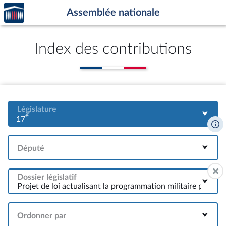
Accèder
Aller au contenu
Aller en bas de la page
Assemblée nationale
à la
page
d'accueil
Index des contributions
Législature
e
17
Député
Dossier législatif
Ordonner par