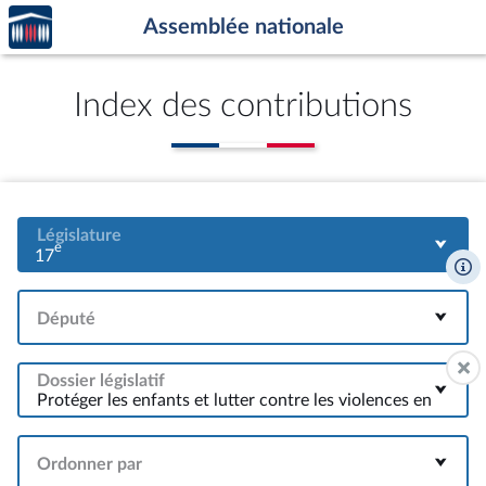
Accèder
Aller au contenu
Aller en bas de la page
Assemblée nationale
à la
page
d'accueil
Index des contributions
Législature
e
17
Député
Dossier législatif
Ordonner par