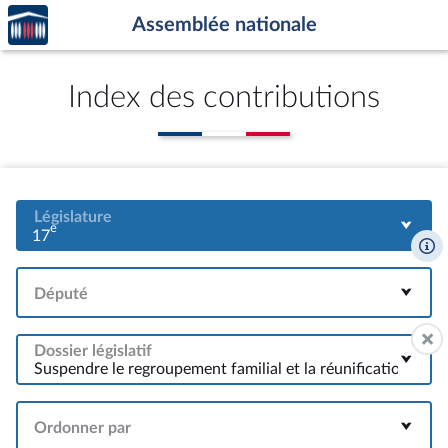
Accèder
Aller au contenu
Aller en bas de la page
Assemblée nationale
à la
page
d'accueil
Index des contributions
Législature
e
17
Député
Dossier législatif
Ordonner par