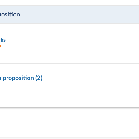
position
chs
s
 proposition (2)