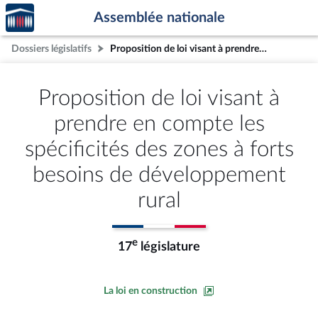
Accèder
Aller au contenu
Aller en bas de la page
Assemblée nationale
à la
page
Dossiers législatifs
Proposition de loi visant à prendre en compte les spécificités des zones à forts besoins de développement rural
d'accueil
Proposition de loi visant à
prendre en compte les
spécificités des zones à forts
besoins de développement
rural
e
17
législature
La loi en construction