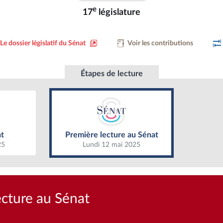
e
17
législature
Le dossier législatif du Sénat
Voir les contributions
Étapes de lecture
t
Première lecture au Sénat
t
Première lecture au Sénat
25
Lundi 12 mai 2025
ecture au Sénat