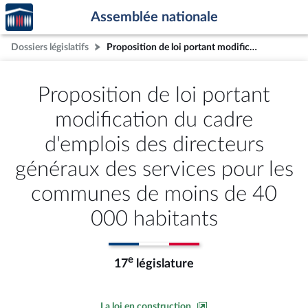
Accèder
Aller au contenu
Aller en bas de la page
Assemblée nationale
à la
page
Dossiers législatifs
Proposition de loi portant modification du cadre d'emplois des directeurs généraux des services pour les communes de moins de 40 000 habitants
d'accueil
Proposition de loi portant
modification du cadre
d'emplois des directeurs
généraux des services pour les
communes de moins de 40
000 habitants
e
17
législature
La loi en construction