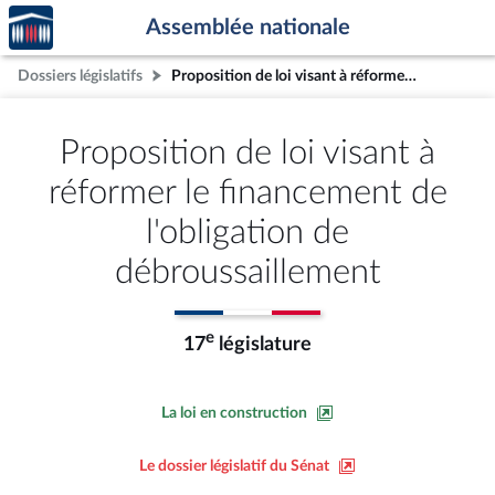
Accèder
Aller au contenu
Aller en bas de la page
Assemblée nationale
à la
page
Dossiers législatifs
Proposition de loi visant à réformer le financement de l'obligation de débroussaillement
d'accueil
Proposition de loi visant à
réformer le financement de
l'obligation de
débroussaillement
e
17
législature
La loi en construction
Le dossier législatif du Sénat