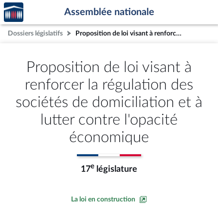
Accèder
Aller au contenu
Aller en bas de la page
Assemblée nationale
à la
page
Dossiers législatifs
Proposition de loi visant à renforcer la régulation des sociétés de domiciliation et à lutter contre l'opacité économique
d'accueil
Proposition de loi visant à
renforcer la régulation des
sociétés de domiciliation et à
lutter contre l'opacité
économique
e
17
législature
La loi en construction