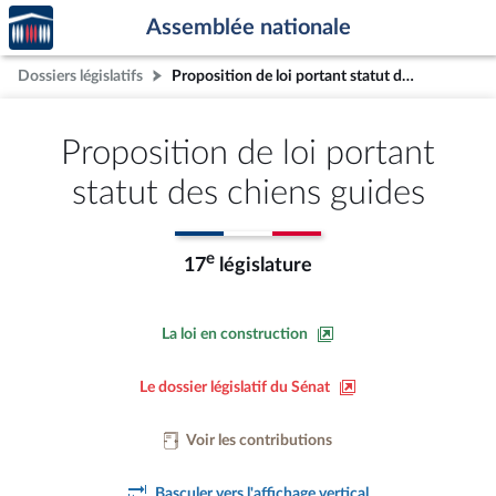
Accèder
Aller au contenu
Aller en bas de la page
Assemblée nationale
à la
page
Dossiers législatifs
Proposition de loi portant statut des chiens guides
d'accueil
Proposition de loi portant
statut des chiens guides
e
17
législature
La loi en construction
Le dossier législatif du Sénat
Voir les contributions
Basculer vers l'affichage vertical