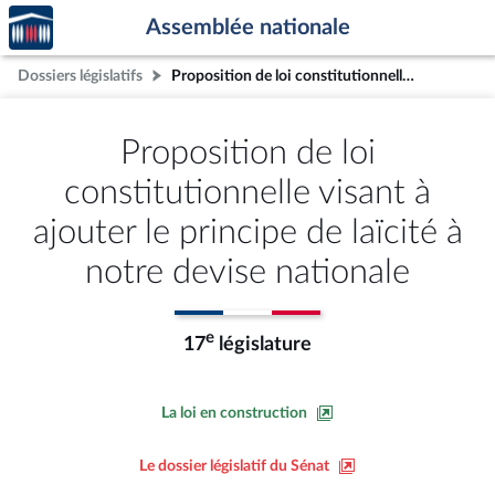
Accèder
Aller au contenu
Aller en bas de la page
Assemblée nationale
à la
page
Dossiers législatifs
Proposition de loi constitutionnelle visant à ajouter le principe de laïcité à notre devise nationale
d'accueil
Proposition de loi
constitutionnelle visant à
ajouter le principe de laïcité à
notre devise nationale
e
17
législature
La loi en construction
Le dossier législatif du Sénat