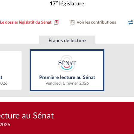
e
17
législature
Le dossier législatif du Sénat
Voir les contributions
Étapes de lecture
t
Première lecture au Sénat
t
Première lecture au Sénat
2026
Vendredi 6 février 2026
ecture au Sénat
 2026