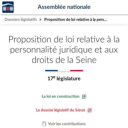
Accèder
Aller au contenu
Aller en bas de la page
Assemblée nationale
à la
page
Dossiers législatifs
Proposition de loi relative à la personnalité juridique et aux droits de la Seine
d'accueil
Proposition de loi relative à la
personnalité juridique et aux
droits de la Seine
e
17
législature
La loi en construction
Le dossier législatif du Sénat
Voir les contributions