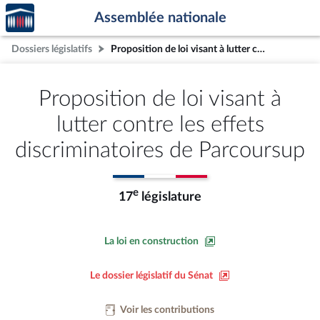
Accèder
Aller au contenu
Aller en bas de la page
Assemblée nationale
à la
page
Dossiers législatifs
Proposition de loi visant à lutter contre les effets discriminatoires de Parcoursup
d'accueil
Proposition de loi visant à
lutter contre les effets
discriminatoires de Parcoursup
e
17
législature
La loi en construction
Le dossier législatif du Sénat
Voir les contributions