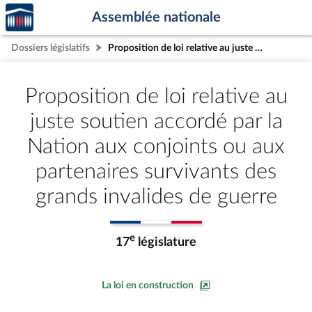
Accèder
Aller au contenu
Aller en bas de la page
Assemblée nationale
à la
page
Dossiers législatifs
Proposition de loi relative au juste soutien accordé par la Nation aux conjoints ou aux partenaires survivants des grands invalides de guerre
d'accueil
Proposition de loi relative au
juste soutien accordé par la
Nation aux conjoints ou aux
partenaires survivants des
grands invalides de guerre
e
17
législature
La loi en construction